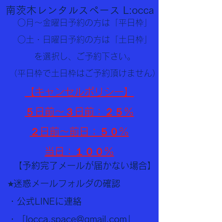
南茨木レンタルスペース L:occa
○月〜金曜日予約の方は「平日枠」
○土・日曜日予約の方は「土日枠」
を選択し、ご予約下さい。
​（平日枠で土日枠はご予約頂けません）
【キャンセルポリシー】
５日前〜３日前：２５%
２
日前〜前日：５
０%
​当日：１００%
【予約完了メールが届かない場合】
⭐︎迷惑メールフォルダの確認
・公式LINEに連絡
・「
locca.space@gmail.com
」